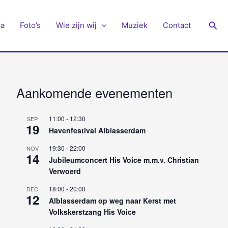
Zoe
a
Foto’s
Wie zijn wij
Muziek
Contact
Aankomende evenementen
11:00
-
12:30
SEP
19
Havenfestival Alblasserdam
19:30
-
22:00
NOV
14
Jubileumconcert His Voice m.m.v. Christian
Verwoerd
18:00
-
20:00
DEC
12
Alblasserdam op weg naar Kerst met
Volkskerstzang His Voice