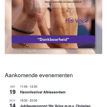
Aankomende evenementen
11:00
-
12:30
SEP
19
Havenfestival Alblasserdam
19:30
-
22:00
NOV
14
Jubileumconcert His Voice m.m.v. Christian