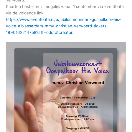
Kaarten bestellen is mogelijk vanaf 1 september via Eventbrite
via de volgende link:
https://www.eventbrite.nl/e/jubileumconcert-gospelkoor-his-
voice-alblasserdam-mmv-christian-verwoerd-tickets-
1990162214758?aff=oddtdtcreator
.